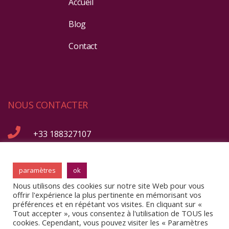
Accueil
Blog
Contact
NOUS CONTACTER
+33 188327107
26 rue Rennequin 75017 Paris
paramètres
ok
Nous utilisons des cookies sur notre site Web pour vous
offrir l'expérience la plus pertinente en mémorisant vos
préférences et en répétant vos visites. En cliquant sur «
Tout accepter », vous consentez à l'utilisation de TOUS les
cookies. Cependant, vous pouvez visiter les « Paramètres
SmartCompta © All rights reserved 2026